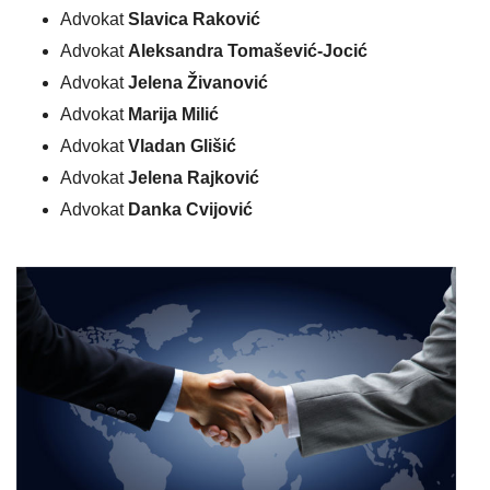
Advokat
Slavica Raković
Advokat
Aleksandra Tomašević-Jocić
Advokat
Jelena Živanović
Advokat
Marija Milić
Advokat
Vladan Glišić
Advokat
Jelena Rajković
Advokat
Danka Cvijović